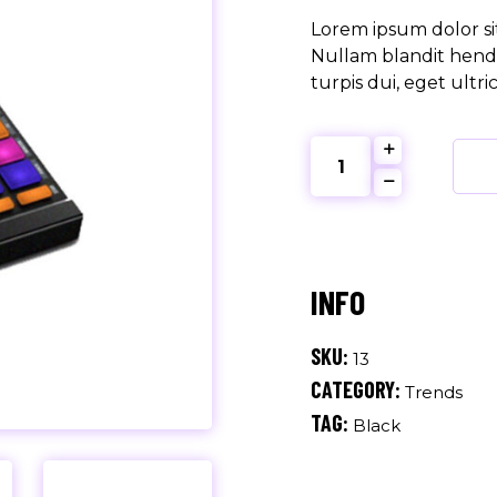
Lorem ipsum dolor sit
Nullam blandit hendr
turpis dui, eget ultri
Old
School
quantity
SKU:
13
CATEGORY:
Trends
TAG:
Black